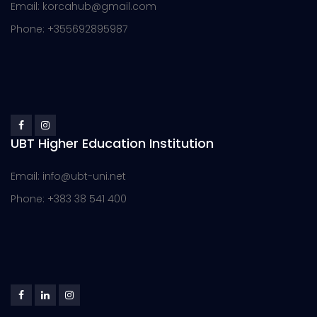
Email: korcahub@gmail.com
Phone: +355692895987
UBT Higher Education Institution
Email: info@ubt-uni.net
Phone: +383 38 541 400