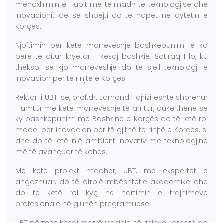
menaxhimin e Hubit më të madh të teknologjisë dhe
inovacionit që së shpejti do të hapet në qytetin e
Korçës.
Njoftimin për këtë marrëveshje bashkëpunimi e ka
bërë të ditur kryetari i kësaj bashkie, Sotiraq Filo, ku
theksoi se kjo marrëveshje do të sjell teknologji e
inovacion për të rinjtë e Korçës.
Rektori i UBT-së, prof.dr. Edmond Hajrizi është shprehur
i lumtur me këtë marrëveshje të arritur, duke thënë se
ky bashkëpunim me Bashkinë e Korçës do të jetë rol
model për inovacion për të gjithë të rinjtë e Korçës, si
dhe do të jetë një ambient inovativ me teknologjinë
më të avancuar të kohës.
Me këtë projekt madhor, UBT, me ekspertët e
angazhuar, do të ofrojë mbështetje akademike dhe
do të ketë rol kyç në hartimin e trajnimeve
profesionale në gjuhën programuese.
UBT përmes kësaj marrëveshjeje, të rinjëve korçarë do